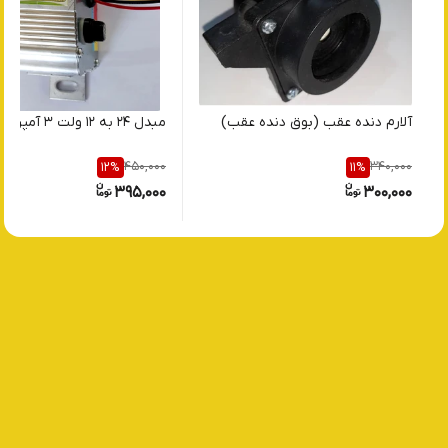
آلارم دنده عقب (بوق دنده عقب)
مبدل 24 به 12 ولت 3 آمپر
450,000
340,000
12
%
11
%
395,000
300,000