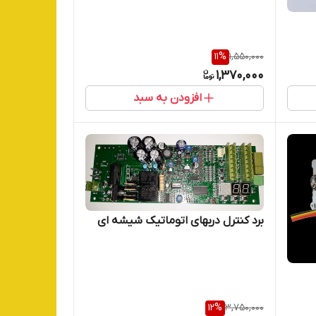
11
%
1,550,000
1,370,000
افزودن به سبد
برد کنترل دربهای اتوماتیک شیشه ای
12
%
3,750,000