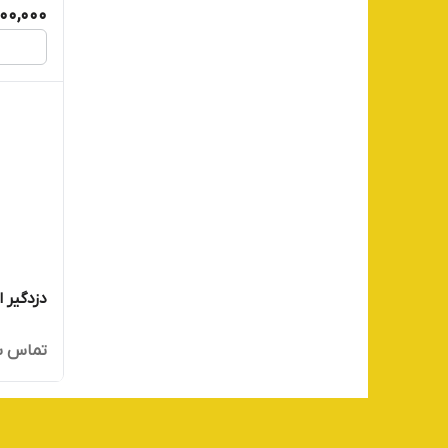
,100,000
دزدگیر 
تماس ب