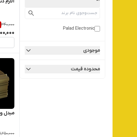
آلارم د
340,000
Palad Electronic
00,000
موجودی
محدوده قیمت
مبدل ولتاژ 24 به 12 
1,250,000