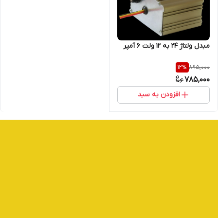
مبدل ولتاژ 24 به 12 ولت 6 آمپر
895,000
12
%
785,000
افزودن به سبد