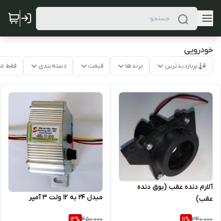
خودرویی
پربازدیدترین
برندها
قیمت
دسته‌بندی
فقط م
آلارم دنده عقب (بوق دنده
مبدل 24 به 12 ولت 3 آمپر
عقب)
450,000
340,000
12
%
11
%